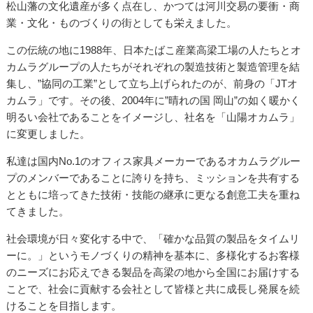
松山藩の文化遺産が多く点在し、かつては河川交易の要衝・商
業・文化・ものづくりの街としても栄えました。
この伝統の地に1988年、日本たばこ産業高梁工場の人たちとオ
カムラグループの人たちがそれぞれの製造技術と製造管理を結
集し、”協同の工業”として立ち上げられたのが、前身の「JTオ
カムラ」です。その後、2004年に”晴れの国 岡山”の如く暖かく
明るい会社であることをイメージし、社名を「山陽オカムラ」
に変更しました。
私達は国内No.1のオフィス家具メーカーであるオカムラグルー
プのメンバーであることに誇りを持ち、ミッションを共有する
とともに培ってきた技術・技能の継承に更なる創意工夫を重ね
てきました。
社会環境が日々変化する中で、「確かな品質の製品をタイムリ
ーに。」というモノづくりの精神を基本に、多様化するお客様
のニーズにお応えできる製品を高梁の地から全国にお届けする
ことで、社会に貢献する会社として皆様と共に成長し発展を続
けることを目指します。